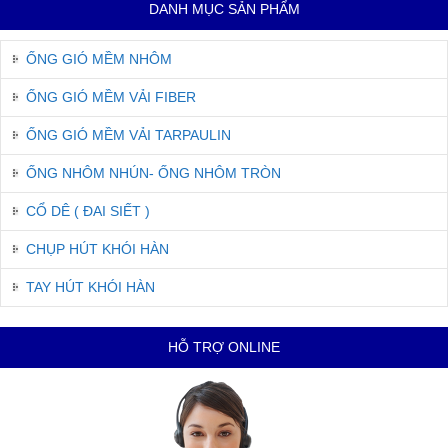
DANH MỤC SẢN PHẨM
ỐNG GIÓ MỀM NHÔM
ỐNG GIÓ MỀM VẢI FIBER
ỐNG GIÓ MỀM VẢI TARPAULIN
ỐNG NHÔM NHÚN- ỐNG NHÔM TRÒN
CỔ DÊ ( ĐAI SIẾT )
CHỤP HÚT KHÓI HÀN
TAY HÚT KHÓI HÀN
HỖ TRỢ ONLINE