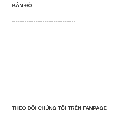
BẢN ĐỒ
-----------------------------------
THEO DÕI CHÚNG TÔI TRÊN FANPAGE
------------------------------------------------