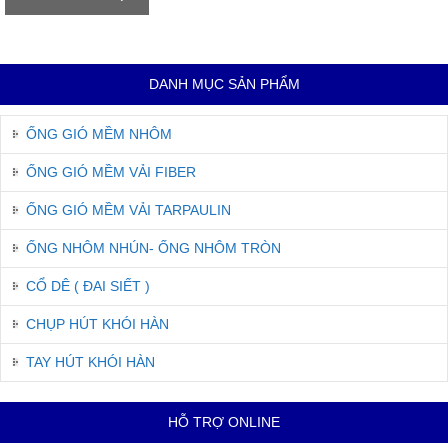
DANH MỤC SẢN PHẨM
ỐNG GIÓ MỀM NHÔM
ỐNG GIÓ MỀM VẢI FIBER
ỐNG GIÓ MỀM VẢI TARPAULIN
ỐNG NHÔM NHÚN- ỐNG NHÔM TRÒN
CỔ DÊ ( ĐAI SIẾT )
CHỤP HÚT KHÓI HÀN
TAY HÚT KHÓI HÀN
HỖ TRỢ ONLINE