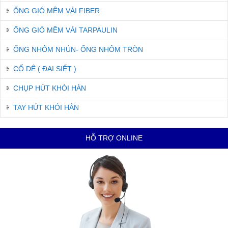
ỐNG GIÓ MỀM VẢI FIBER
ỐNG GIÓ MỀM VẢI TARPAULIN
ỐNG NHÔM NHÚN- ỐNG NHÔM TRÒN
CỔ DÊ ( ĐAI SIẾT )
CHỤP HÚT KHÓI HÀN
TAY HÚT KHÓI HÀN
HỖ TRỢ ONLINE