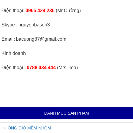
Điện thoại:
0965.424.236
(Mr Cường)
Skype : nguyenbason3
Email: bacuong87@gmail.com
Kinh doanh
Điện thoại :
0788.034.444
(Mrs Hoa)
DANH MỤC SẢN PHẨM
ỐNG GIÓ MỀM NHÔM