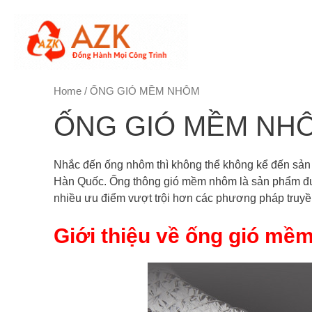
Skip
to
content
Home
/ ỐNG GIÓ MỀM NHÔM
ỐNG GIÓ MỀM NH
Nhắc đến ống nhôm thì không thể không kể đến sả
Hàn Quốc. Ống thông gió mềm nhôm là sản phẩm được
nhiều ưu điểm vượt trội hơn các phương pháp truyề
Giới thiệu về ống gió mề