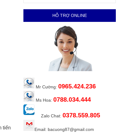
HỖ TRỢ ONLINE
0965.424.236
Mr Cường:
0788.034.444
Ms Hoa:
0378.559.805
Zalo Chat:
 tiến
Email: bacuong87@gmail.com