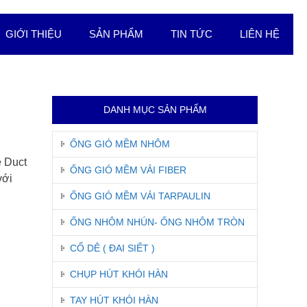
GIỚI THIỆU
SẢN PHẨM
TIN TỨC
LIÊN HỆ
DANH MỤC SẢN PHẨM
ỐNG GIÓ MỀM NHÔM
e Duct
ỐNG GIÓ MỀM VẢI FIBER
với
ỐNG GIÓ MỀM VẢI TARPAULIN
ỐNG NHÔM NHÚN- ỐNG NHÔM TRÒN
CỔ DÊ ( ĐAI SIẾT )
CHỤP HÚT KHÓI HÀN
TAY HÚT KHÓI HÀN