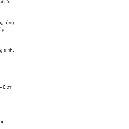
ài các
ng rộng
iúp
 trình,
 – Đơn
ng,