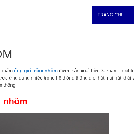
TRANG CHỦ
ÔM
n phẩm
ống gió mềm nhôm
được sản xuất bởi D
aehan Flexibl
 ứng dụng nhiều trong hệ thống thông gió, hút mùi hút khói 
n thống.
m nhôm