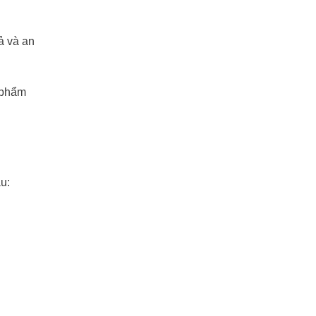
ả và an
n phẩm
u: