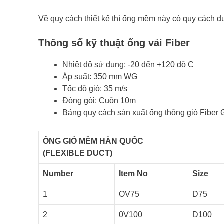
Về quy cách thiết kế thì ống mềm này có quy cách 
Thông số kỹ thuật ống vải Fiber
Nhiệt độ sử dụng: -20 đến +120 độ C
Áp suất: 350 mm WG
Tốc độ gió: 35 m/s
Đóng gói: Cuộn 10m
Bảng quy cách sản xuất ống thông gió Fiber 
ỐNG GIÓ MỀM HÀN QUỐC
(FLEXIBLE DUCT)
Number
Item No
Size
1
OV75
D75
2
0V100
D100