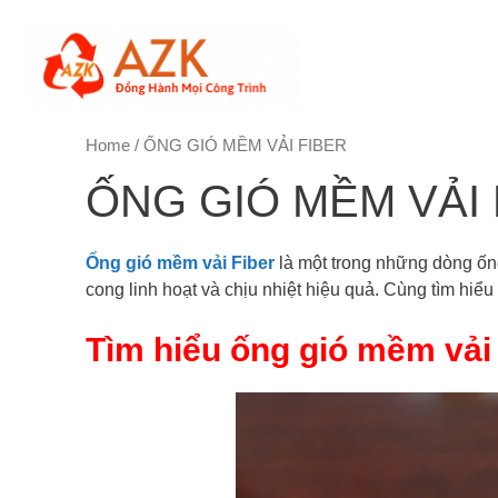
Skip
to
content
Home
/ ỐNG GIÓ MỀM VẢI FIBER
ỐNG GIÓ MỀM VẢI 
Ống gió mềm vải Fiber
là một trong những dòng ốn
cong linh hoạt và chịu nhiệt hiệu quả. Cùng tìm hiểu c
Tìm hiểu ống gió mềm vải