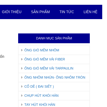
GIỚI THIỆU
SẢN PHẨM
TIN TỨC
LIÊN HỆ
DANH MỤC SẢN PHẨM
ỐNG GIÓ MỀM NHÔM
uốn
ỐNG GIÓ MỀM VẢI FIBER
ỐNG GIÓ MỀM VẢI TARPAULIN
ỐNG NHÔM NHÚN- ỐNG NHÔM TRÒN
CỔ DÊ ( ĐAI SIẾT )
CHỤP HÚT KHÓI HÀN
TAY HÚT KHÓI HÀN