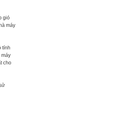
p gió
nhà máy
 tính
c máy
t cho
 sử