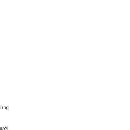
g ứng
người