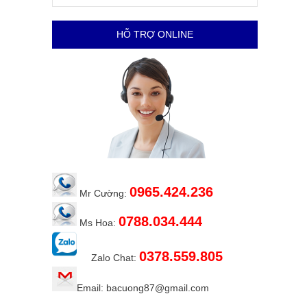
HỖ TRỢ ONLINE
0965.424.236
Mr Cường:
0788.034.444
Ms Hoa:
0378.559.805
Zalo Chat:
Email: bacuong87@gmail.com