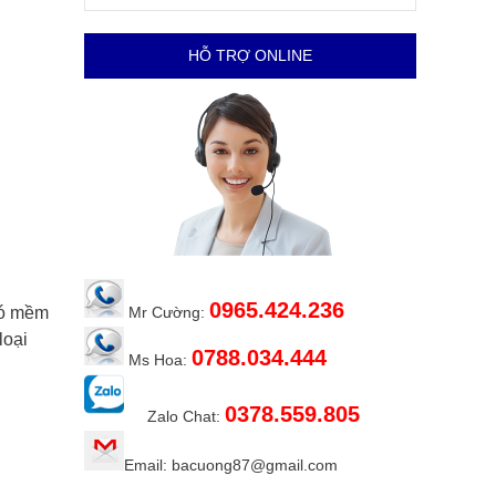
HỖ TRỢ ONLINE
0965.424.236
gió mềm
Mr Cường:
loại
0788.034.444
Ms Hoa:
0378.559.805
Zalo Chat:
Email: bacuong87@gmail.com