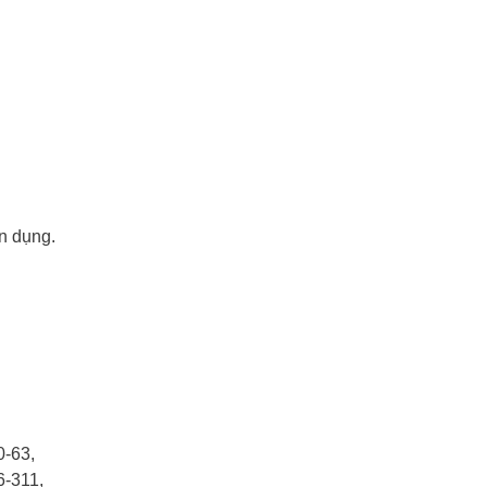
n dụng.
0-63,
6-311,