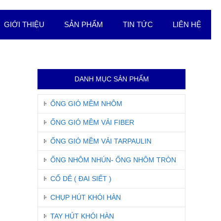
GIỚI THIỆU
SẢN PHẨM
TIN TỨC
LIÊN HỆ
DANH MỤC SẢN PHẨM
ỐNG GIÓ MỀM NHÔM
ỐNG GIÓ MỀM VẢI FIBER
ỐNG GIÓ MỀM VẢI TARPAULIN
ỐNG NHÔM NHÚN- ỐNG NHÔM TRÒN
CỔ DÊ ( ĐAI SIẾT )
CHỤP HÚT KHÓI HÀN
TAY HÚT KHÓI HÀN