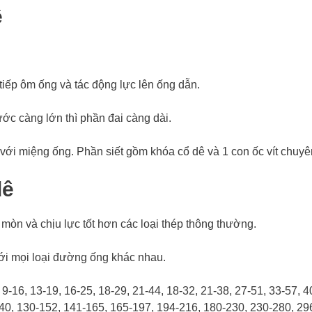
ê
 tiếp ôm ống và tác động lực lên ống dẫn.
ước càng lớn thì phần đai càng dài.
 với miệng ống. Phần siết gồm khóa cổ dê và 1 con ốc vít chuyê
dê
òn và chịu lực tốt hơn các loại thép thông thường.
với mọi loại đường ống khác nhau.
9-16, 13-19, 16-25, 18-29, 21-44, 18-32, 21-38, 27-51, 33-57, 4
140, 130-152, 141-165, 165-197, 194-216, 180-230, 230-280, 29