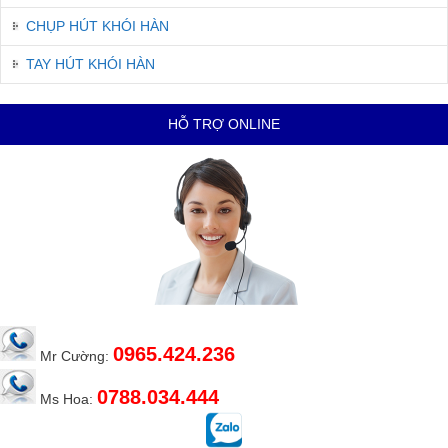
CHỤP HÚT KHÓI HÀN
TAY HÚT KHÓI HÀN
HỖ TRỢ ONLINE
0965.424.236
Mr Cường:
0788.034.444
Ms Hoa: