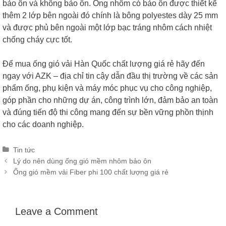
bảo ôn và không bảo ôn. Ống nhôm có bảo ôn được thiết kế
thêm 2 lớp bên ngoài đó chính là bông polyestes dày 25 mm
và được phủ bên ngoài một lớp bạc tráng nhôm cách nhiệt
chống cháy cực tốt.
Để mua ống gió vải Hàn Quốc chất lượng giá rẻ hãy đến
ngay với AZK – địa chỉ tin cậy dẫn đầu thị trường về các sản
phẩm ống, phụ kiện và máy móc phục vụ cho công nghiệp,
góp phần cho những dự án, công trình lớn, đảm bảo an toàn
và đúng tiến độ thi công mang đến sự bền vững phồn thịnh
cho các doanh nghiệp.
Categories
Tin tức
Post
Lý do nên dùng ống gió mềm nhôm bảo ôn
navigation
Ống gió mềm vải Fiber phi 100 chất lượng giá rẻ
Leave a Comment