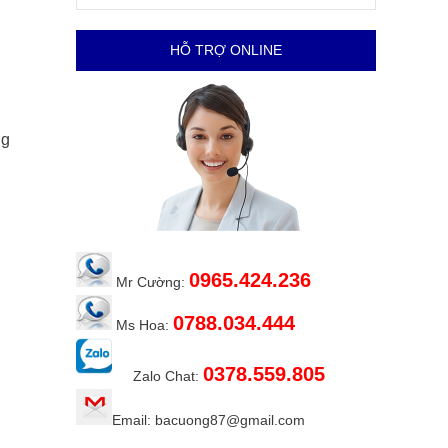
HỖ TRỢ ONLINE
ng
0965.424.236
Mr Cường:
0788.034.444
Ms Hoa:
0378.559.805
Zalo Chat:
Email: bacuong87@gmail.com