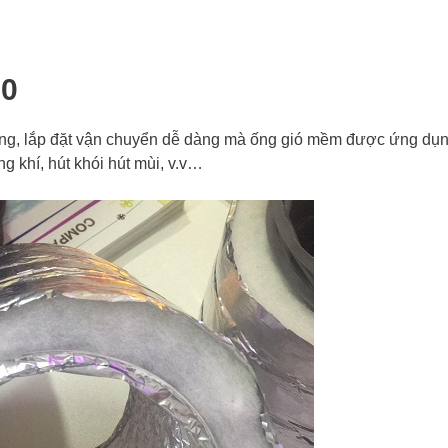
00
 cong, lắp đặt vận chuyển dễ dàng mà ống gió mềm được ứng dụ
ng khí, hút khói hút mùi, v.v…