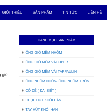
GIỚI THIỆU
SẢN PHẨM
TIN TỨC
LIÊN HỆ
DANH MỤC SẢN PHẨM
ỐNG GIÓ MỀM NHÔM
ỐNG GIÓ MỀM VẢI FIBER
ỐNG GIÓ MỀM VẢI TARPAULIN
g gió
ỐNG NHÔM NHÚN- ỐNG NHÔM TRÒN
CỔ DÊ ( ĐAI SIẾT )
CHỤP HÚT KHÓI HÀN
TAY HÚT KHÓI HÀN