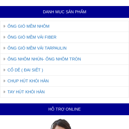
DANH MỤC SẢN PHẨM
ỐNG GIÓ MỀM NHÔM
ỐNG GIÓ MỀM VẢI FIBER
ỐNG GIÓ MỀM VẢI TARPAULIN
ỐNG NHÔM NHÚN- ỐNG NHÔM TRÒN
CỔ DÊ ( ĐAI SIẾT )
CHỤP HÚT KHÓI HÀN
TAY HÚT KHÓI HÀN
HỖ TRỢ ONLINE