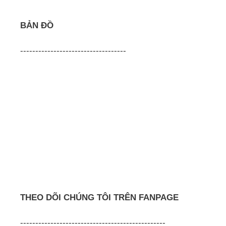
BẢN ĐỒ
-----------------------------------
THEO DÕI CHÚNG TÔI TRÊN FANPAGE
------------------------------------------------