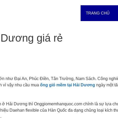
TRANG CHỦ
 Dương giá rẻ
 lớn như Đại An, Phúc Điền, Tân Trường, Nam Sách. Công nghi
nh vì vậy nhu cầu mua
ống gió mềm tại Hải Dương
ngày một tă
m ở Hải Dương thì Onggiomemhanquoc.com chính là sự lựa chọ
 hiệu D
aehan flexible của Hàn Quốc đa dạng chủng loại kích t
.