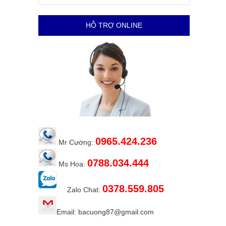
HỖ TRỢ ONLINE
0965.424.236
Mr Cường:
0788.034.444
Ms Hoa:
0378.559.805
Zalo Chat:
Email: bacuong87@gmail.com