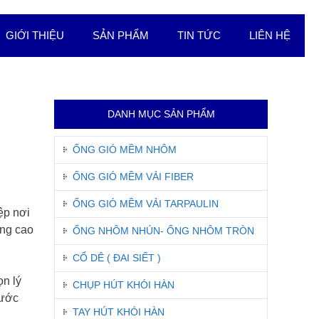
GIỚI THIỆU
SẢN PHẨM
TIN TỨC
LIÊN HỆ
DANH MỤC SẢN PHẨM
ỐNG GIÓ MỀM NHÔM
ỐNG GIÓ MỀM VẢI FIBER
ỐNG GIÓ MỀM VẢI TARPAULIN
ệp nơi
ng cao
ỐNG NHÔM NHÚN- ỐNG NHÔM TRÒN
CỔ DÊ ( ĐAI SIẾT )
n lý
CHỤP HÚT KHÓI HÀN
hước
TAY HÚT KHÓI HÀN