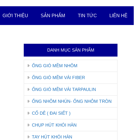
GIỚI THIỆU
SẢN PHẨM
TIN TỨC
LIÊN HỆ
DANH MỤC SẢN PHẨM
ỐNG GIÓ MỀM NHÔM
ỐNG GIÓ MỀM VẢI FIBER
ỐNG GIÓ MỀM VẢI TARPAULIN
ỐNG NHÔM NHÚN- ỐNG NHÔM TRÒN
CỔ DÊ ( ĐAI SIẾT )
CHỤP HÚT KHÓI HÀN
TAY HÚT KHÓI HÀN