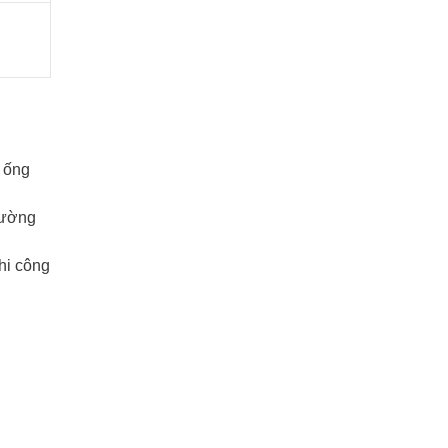
 ống
hường
hi công