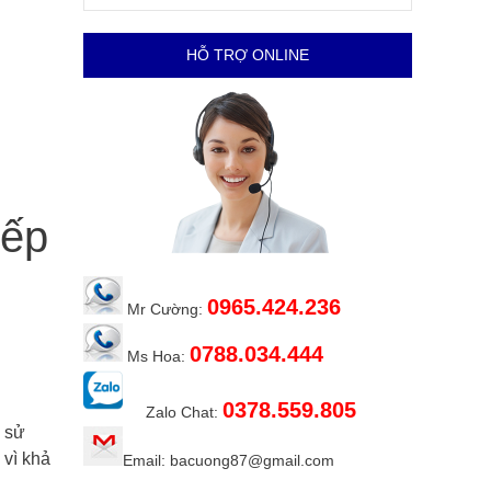
HỖ TRỢ ONLINE
Bếp
0965.424.236
Mr Cường:
0788.034.444
Ms Hoa:
0378.559.805
Zalo Chat:
 sử
 vì khả
Email: bacuong87@gmail.com