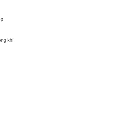
ếp
ng khí,