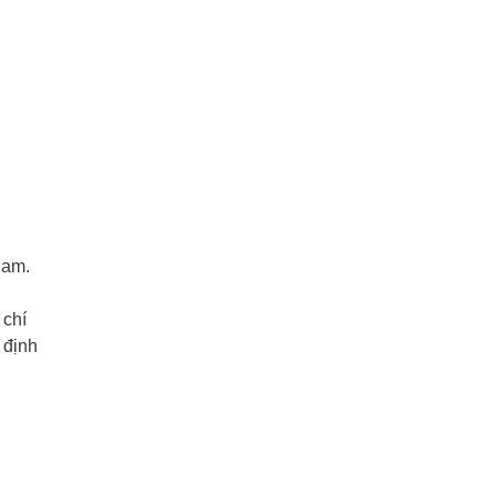
Nam.
 chí
 định