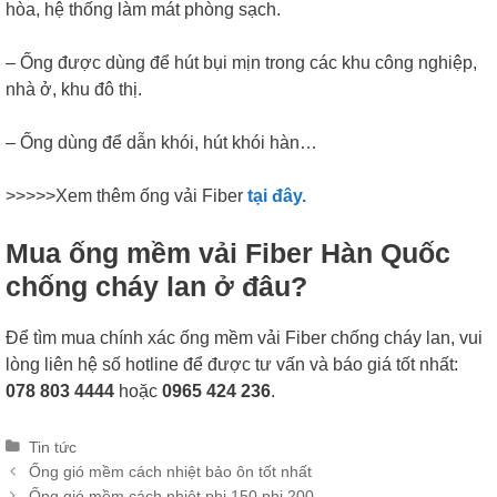
hòa, hệ thống làm mát phòng sạch.
– Ống được dùng để hút bụi mịn trong các khu công nghiệp,
nhà ở, khu đô thị.
– Ống dùng để dẫn khói, hút khói hàn…
>>>>>Xem thêm ống vải Fiber
tại đây.
Mua ống mềm vải Fiber Hàn Quốc
chống cháy lan ở đâu?
Để tìm mua chính xác ống mềm vải Fiber chống cháy lan, vui
lòng liên hệ số hotline để được tư vấn và báo giá tốt nhất:
078 803 4444
hoặc
0965 424 236
.
Categories
Tin tức
Post
Ống gió mềm cách nhiệt bảo ôn tốt nhất
navigation
Ống gió mềm cách nhiệt phi 150 phi 200