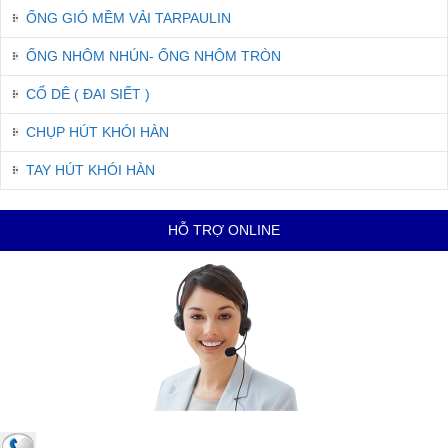
ỐNG GIÓ MỀM VẢI TARPAULIN
ỐNG NHÔM NHÚN- ỐNG NHÔM TRÒN
CỔ DÊ ( ĐAI SIẾT )
CHỤP HÚT KHÓI HÀN
TAY HÚT KHÓI HÀN
HỖ TRỢ ONLINE