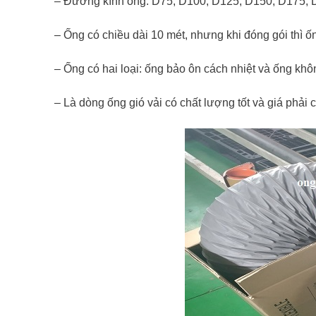
– Đường kính ống: D75, D100, D125, D150, D175, 
– Ống có chiều dài 10 mét, nhưng khi đóng gói thì 
– Ống có hai loại: ống bảo ôn cách nhiệt và ống khô
– Là dòng ống gió vải có chất lượng tốt và giá phải 