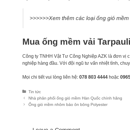
>>>>>>Xem thêm các loại ống gió mề
Mua ống mềm vải Tarpauli
Công ty TNHH Vật Tư Công Nghiệp AZK là đơn vị 
nghiệp hàng đầu. Với đội ngũ tư vấn nhiệt tình, chu
Mọi chi tiết vui lòng liên hệ:
078 803 4444
hoặc
0965
Categories
Tin tức
Post
Nhà phân phối ống gió mềm Hàn Quốc chính hãng
navigation
Ống gió mềm nhôm bảo ôn bông Polyester
Leave a Comment