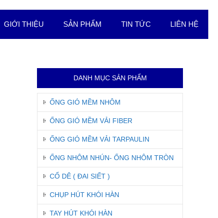
GIỚI THIỆU
SẢN PHẨM
TIN TỨC
LIÊN HỆ
DANH MỤC SẢN PHẨM
ỐNG GIÓ MỀM NHÔM
ỐNG GIÓ MỀM VẢI FIBER
ỐNG GIÓ MỀM VẢI TARPAULIN
ỐNG NHÔM NHÚN- ỐNG NHÔM TRÒN
CỔ DÊ ( ĐAI SIẾT )
CHỤP HÚT KHÓI HÀN
TAY HÚT KHÓI HÀN