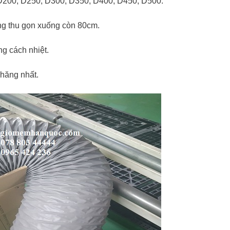
D200, D250, D300, D350, D400, D450, D500.
ống thu gọn xuống còn 80cm.
ng cách nhiệt.
chăng nhất.