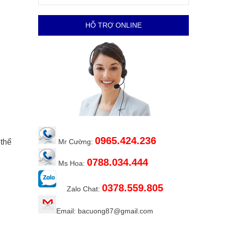
HỖ TRỢ ONLINE
0965.424.236
 thể
Mr Cường:
0788.034.444
Ms Hoa:
0378.559.805
Zalo Chat:
Email: bacuong87@gmail.com