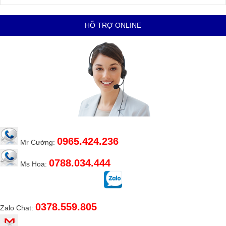
HỖ TRỢ ONLINE
0965.424.236
Mr Cường:
0788.034.444
Ms Hoa:
0378.559.805
Zalo Chat: