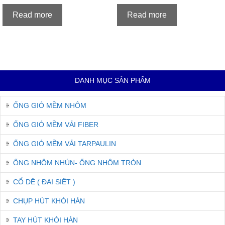
Read more
Read more
DANH MỤC SẢN PHẨM
ỐNG GIÓ MỀM NHÔM
ỐNG GIÓ MỀM VẢI FIBER
ỐNG GIÓ MỀM VẢI TARPAULIN
ỐNG NHÔM NHÚN- ỐNG NHÔM TRÒN
CỔ DÊ ( ĐAI SIẾT )
CHỤP HÚT KHÓI HÀN
TAY HÚT KHÓI HÀN