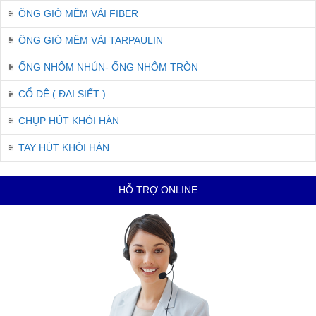
ỐNG GIÓ MỀM VẢI FIBER
ỐNG GIÓ MỀM VẢI TARPAULIN
ỐNG NHÔM NHÚN- ỐNG NHÔM TRÒN
CỔ DÊ ( ĐAI SIẾT )
CHỤP HÚT KHÓI HÀN
TAY HÚT KHÓI HÀN
HỖ TRỢ ONLINE