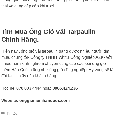
thải và cung cấp cấp khí tươi
Tìm Mua Ống Gió Vải Tarpaulin
Chính Hãng.
Hiện nay , ống gió vải tarpaulin đang được nhiều người tìm
mua, chúng tôi- Công ty TNHH Vật tư Công Nghiệp AZK- với
nhiều năm kinh nghiệm chuyên cung cấp các loại ống gió
mềm Hàn Quốc cũng như ống gió công nghiệp. Hy vọng sẽ là
đối tác tin cậy của khách hàng
Hotline:
078.803.4444
hoặc
0965.424.236
Website: onggio
memhanquoc.com
Categories
Tin tức