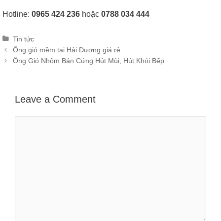
Hotline:
0965 424 236
hoặc
0788 034 444
Categories
Tin tức
Post
Ống gió mềm tại Hải Dương giá rẻ
navigation
Ống Gió Nhôm Bán Cứng Hút Mùi, Hút Khói Bếp
Leave a Comment
Comment