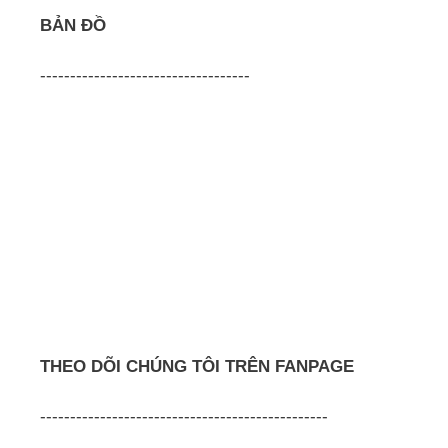
BẢN ĐỒ
-----------------------------------
THEO DÕI CHÚNG TÔI TRÊN FANPAGE
------------------------------------------------