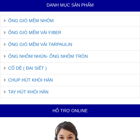
DANH MỤC SẢN PHẨM
ỐNG GIÓ MỀM NHÔM
ỐNG GIÓ MỀM VẢI FIBER
ỐNG GIÓ MỀM VẢI TARPAULIN
ỐNG NHÔM NHÚN- ỐNG NHÔM TRÒN
CỔ DÊ ( ĐAI SIẾT )
CHỤP HÚT KHÓI HÀN
TAY HÚT KHÓI HÀN
HỖ TRỢ ONLINE