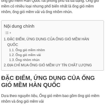
ống gió mềm Hàn Quốc rất phong phú và đa dạng. Ống gió
mềm có nhiều loại nhưng phổ biến nhất là ống gió mềm
nhôm, ống gió mềm vải và ống nhôm nhún.
Nội dung chính
ĐẶC ĐIỂM, ỨNG DỤNG CỦA ỐNG GIÓ MỀM HÀN
QUỐC
Ống gió mềm nhôm
Ống gió mềm vải
Ống nhôm nhún
ĐỊA CHỈ MUA ỐNG GIÓ MỀM UY TÍN CHẤT LƯỢNG
ĐẶC ĐIỂM, ỨNG DỤNG CỦA ỐNG
GIÓ MỀM HÀN QUỐC
Dựa theo nguyên liệu, Ống gió mềm bao gồm ống gió mềm
nhôm và ống gió mềm vải