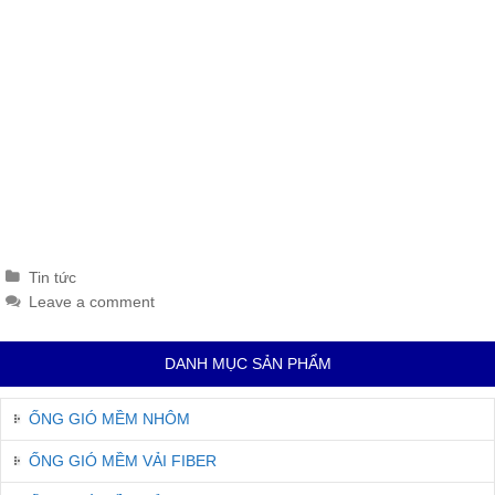
Categories
Tin tức
Leave a comment
DANH MỤC SẢN PHẨM
ỐNG GIÓ MỀM NHÔM
ỐNG GIÓ MỀM VẢI FIBER