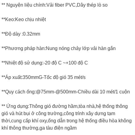
** Nguyện liệu chính:Vải fiber PVC,Dây thép lò so
**Keo:Keo chịu nhiệt
**Độ dày :0.32mm
**Phương pháp hàn:Nung nóng chảy lớp vải hàn gắn
**Nhiệt độ sử dụng:-20 độ C ~+100 độ C
**Áp xuất:350mmG-Tốc độ gió 35 mét/s
**Quy cách ống:@75mm-@500mm-Chiều dài 10 mét/1 cuộn
** Ứng dụng:Thông gió đường hầm,tòa nhà,hệ thống thông
gió và hút bụi ở công trường,công trình xây dựng tạm
thời,cung cấp khí oxy,ống dẫn trong hệ thống điều hòa không
khí thông thường,ga tàu điện ngầm