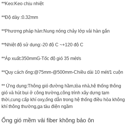
**Keo:Keo chịu nhiệt
**Độ dày :0.32mm
**Phương pháp hàn:Nung nóng chảy lớp vải hàn gắn
**Nhiệt độ sử dụng:-20 độ C ~+120 độ C
**Áp xuất:350mmG-Tốc độ gió 35 mét/s
**Quy cách ống:@75mm-@500mm-Chiều dài 10 mét/1 cuộn
** Ứng dụng:Thông gió đường hầm,tòa nhà,hệ thống thông
gió và hút bụi ở công trường,công trình xây dựng tạm
thời,cung cấp khí oxy,ống dẫn trong hệ thống điều hòa không
khí thông thường,ga tàu điện ngầm
Ống gió mềm vải fiber không bảo ôn