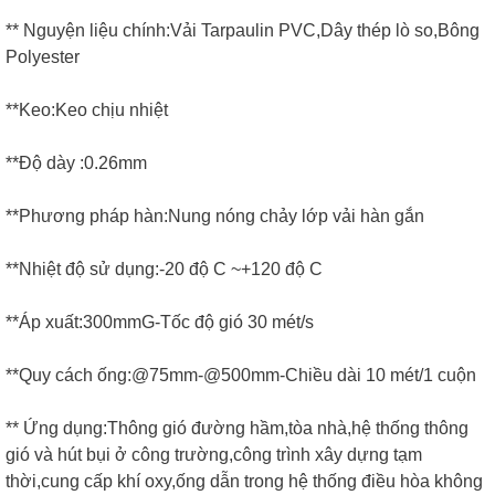
** Nguyện liệu chính:Vải Tarpaulin PVC,Dây thép lò so,Bông
Polyester
**Keo:Keo chịu nhiệt
**Độ dày :0.26mm
**Phương pháp hàn:Nung nóng chảy lớp vải hàn gắn
**Nhiệt độ sử dụng:-20 độ C ~+120 độ C
**Áp xuất:300mmG-Tốc độ gió 30 mét/s
**Quy cách ống:@75mm-@500mm-Chiều dài 10 mét/1 cuộn
** Ứng dụng:Thông gió đường hầm,tòa nhà,hệ thống thông
gió và hút bụi ở công trường,công trình xây dựng tạm
thời,cung cấp khí oxy,ống dẫn trong hệ thống điều hòa không