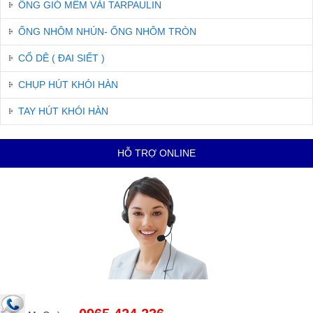
ỐNG GIÓ MỀM VẢI TARPAULIN
ỐNG NHÔM NHÚN- ỐNG NHÔM TRÒN
CỔ DÊ ( ĐAI SIẾT )
CHỤP HÚT KHÓI HÀN
TAY HÚT KHÓI HÀN
HỖ TRỢ ONLINE