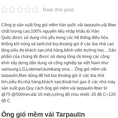
Rate this post
Công ty sản xuất ống gió mềm hàn quốc vải tarpaulin,vải fiber
chất lượng cao,100% nguyên liệu nhập khẩu từ Hàn
Quôc,được sử dụng chủ yếu trong các hệ thống điều hòa
không khí nóng và lạnh,hút bụi,thoáng gió ở các tòa nhà cao
tầng,siêu thị khách sạn,nhà hàng,bênh viện trường học…Sản
phẩm của chúng tôi được sử dụng rộng rãi trong các công
trình xây dựng dân dụng và công nghiệp tại việt Nam như
samsung,LG,Lotemart,kumkang vina …Ống gió mềm vải
tarpaulin,fiber dùng để hút bụi thoáng gió ở các tòa nhà
lớn,siêu thị,nhà hàng,khách sạn,thoát hơi gas ở các nhà máy
sản xuất gas.Quy cách ống gió mềm vải tarpaulin-fiber từ
@75-@500mm,dài 10 mét,cường độ chịu nhiệt -20 độ C+120
độ C
Ống gió mềm vải Tarpaulin