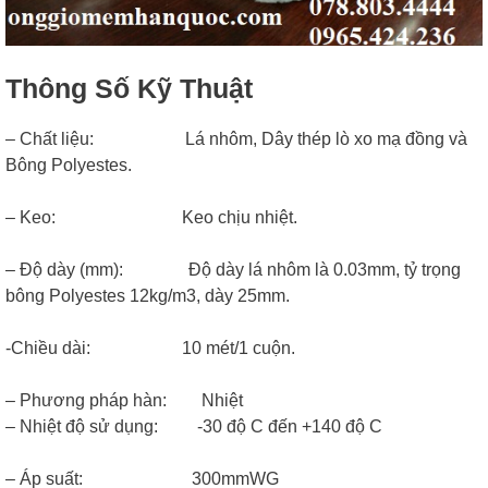
Thông Số Kỹ Thuật
– Chất liệu: Lá nhôm, Dây thép lò xo mạ đồng và
Bông Polyestes.
– Keo: Keo chịu nhiệt.
– Độ dày (mm): Độ dày lá nhôm là 0.03mm, tỷ trọng
bông Polyestes 12kg/m3, dày 25mm.
-Chiều dài: 10 mét/1 cuộn.
– Phương pháp hàn: Nhiệt
– Nhiệt độ sử dụng: -30 độ C đến +140 độ C
– Áp suất: 300mmWG