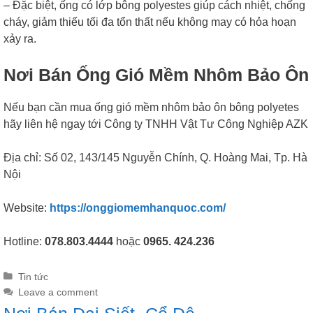
– Đặc biệt, ống có lớp bông polyestes giúp cách nhiệt, chống
cháy, giảm thiếu tối đa tổn thất nếu không may có hỏa hoạn
xảy ra.
Nơi Bán Ống Gió Mềm Nhôm Bảo Ôn
Nếu bạn cần mua ống gió mềm nhôm bảo ôn bông polyetes
hãy liên hệ ngay tới Công ty TNHH Vật Tư Công Nghiệp AZK
Địa chỉ: Số 02, 143/145 Nguyễn Chính, Q. Hoàng Mai, Tp. Hà
Nội
Website:
https://onggiomemhanquoc.com/
Hotline:
078.803.4444
hoặc
0965. 424.236
Categories
Tin tức
Leave a comment