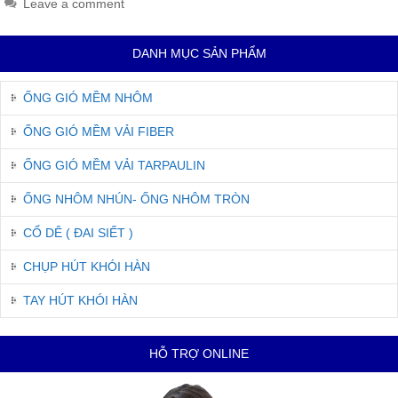
Leave a comment
DANH MỤC SẢN PHẨM
ỐNG GIÓ MỀM NHÔM
ỐNG GIÓ MỀM VẢI FIBER
ỐNG GIÓ MỀM VẢI TARPAULIN
ỐNG NHÔM NHÚN- ỐNG NHÔM TRÒN
CỔ DÊ ( ĐAI SIẾT )
CHỤP HÚT KHÓI HÀN
TAY HÚT KHÓI HÀN
HỖ TRỢ ONLINE