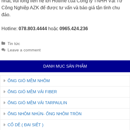
nhất, vui lòng liên hệ tới Hotline của Công ty TNHH Vật Tư
Công Nghiệp AZK để được tư vấn và báo giá tận tình chu
đáo.
Hotline:
078.803.4444
hoặc
0965.424.236
Categories
Tin tức
Leave a comment
DANH MỤC SẢN PHẨM
ỐNG GIÓ MỀM NHÔM
ỐNG GIÓ MỀM VẢI FIBER
ỐNG GIÓ MỀM VẢI TARPAULIN
ỐNG NHÔM NHÚN- ỐNG NHÔM TRÒN
CỔ DÊ ( ĐAI SIẾT )