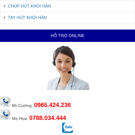
CHỤP HÚT KHÓI HÀN
TAY HÚT KHÓI HÀN
HỖ TRỢ ONLINE
0965.424.236
Mr Cường:
0788.034.444
Ms Hoa: