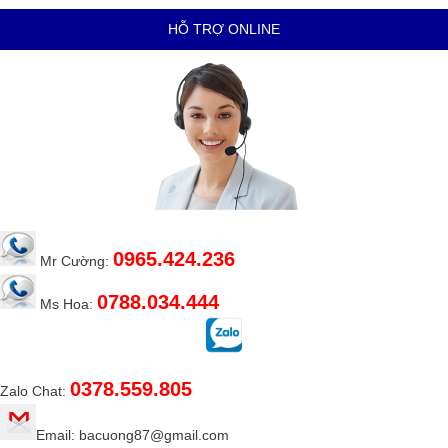
HỖ TRỢ ONLINE
0965.424.236
Mr Cường:
0788.034.444
Ms Hoa:
0378.559.805
Zalo Chat:
Email: bacuong87@gmail.com