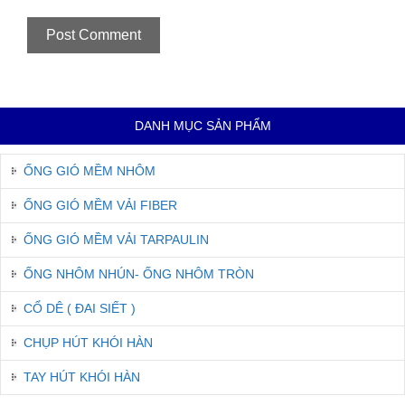
DANH MỤC SẢN PHẨM
ỐNG GIÓ MỀM NHÔM
ỐNG GIÓ MỀM VẢI FIBER
ỐNG GIÓ MỀM VẢI TARPAULIN
ỐNG NHÔM NHÚN- ỐNG NHÔM TRÒN
CỔ DÊ ( ĐAI SIẾT )
CHỤP HÚT KHÓI HÀN
TAY HÚT KHÓI HÀN