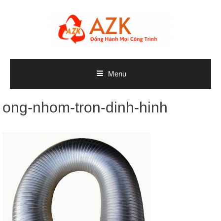
Skip
to
content
Menu
ong-nhom-tron-dinh-hinh