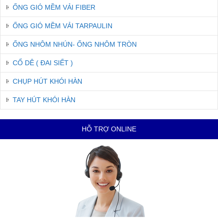
ỐNG GIÓ MỀM VẢI FIBER
ỐNG GIÓ MỀM VẢI TARPAULIN
ỐNG NHÔM NHÚN- ỐNG NHÔM TRÒN
CỔ DÊ ( ĐAI SIẾT )
CHỤP HÚT KHÓI HÀN
TAY HÚT KHÓI HÀN
HỖ TRỢ ONLINE