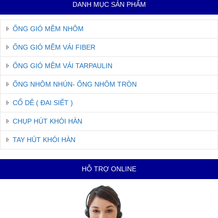
DANH MỤC SẢN PHẨM
ỐNG GIÓ MỀM NHÔM
ỐNG GIÓ MỀM VẢI FIBER
ỐNG GIÓ MỀM VẢI TARPAULIN
ỐNG NHÔM NHÚN- ỐNG NHÔM TRÒN
CỔ DÊ ( ĐAI SIẾT )
CHỤP HÚT KHÓI HÀN
TAY HÚT KHÓI HÀN
HỖ TRỢ ONLINE