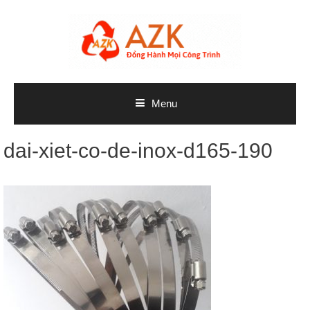
Skip
to
content
Menu
dai-xiet-co-de-inox-d165-190