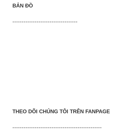
BẢN ĐỒ
-----------------------------------
THEO DÕI CHÚNG TÔI TRÊN FANPAGE
------------------------------------------------