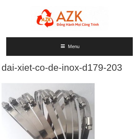
Skip
to
content
Menu
dai-xiet-co-de-inox-d179-203