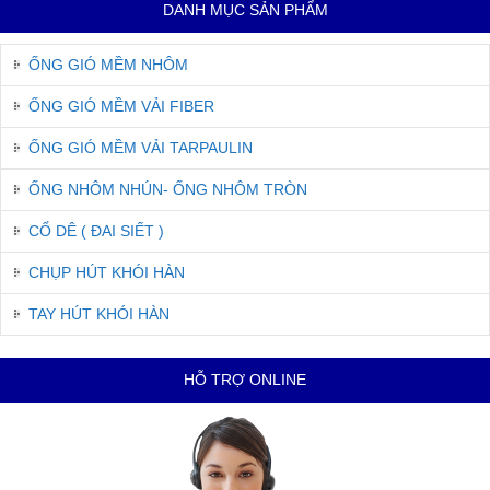
DANH MỤC SẢN PHẨM
ỐNG GIÓ MỀM NHÔM
ỐNG GIÓ MỀM VẢI FIBER
ỐNG GIÓ MỀM VẢI TARPAULIN
ỐNG NHÔM NHÚN- ỐNG NHÔM TRÒN
CỔ DÊ ( ĐAI SIẾT )
CHỤP HÚT KHÓI HÀN
TAY HÚT KHÓI HÀN
HỖ TRỢ ONLINE