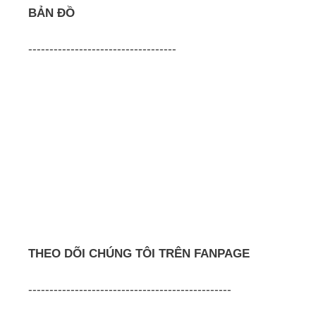
BẢN ĐỒ
-----------------------------------
THEO DÕI CHÚNG TÔI TRÊN FANPAGE
------------------------------------------------