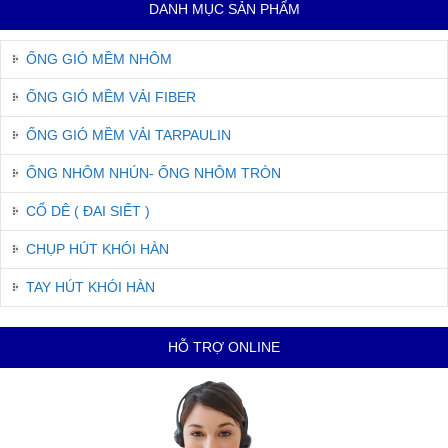
DANH MỤC SẢN PHẨM
ỐNG GIÓ MỀM NHÔM
ỐNG GIÓ MỀM VẢI FIBER
ỐNG GIÓ MỀM VẢI TARPAULIN
ỐNG NHÔM NHÚN- ỐNG NHÔM TRÒN
CỔ DÊ ( ĐAI SIẾT )
CHỤP HÚT KHÓI HÀN
TAY HÚT KHÓI HÀN
HỖ TRỢ ONLINE