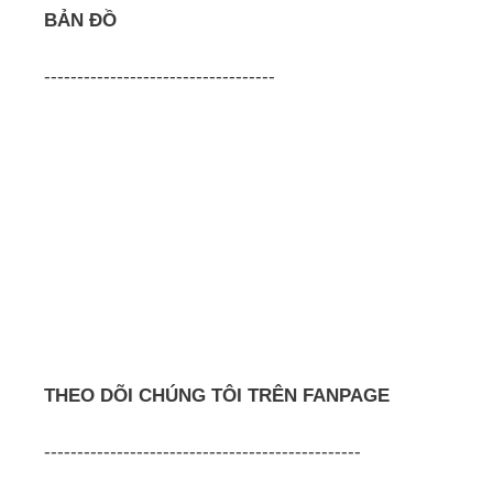
BẢN ĐỒ
-----------------------------------
THEO DÕI CHÚNG TÔI TRÊN FANPAGE
------------------------------------------------