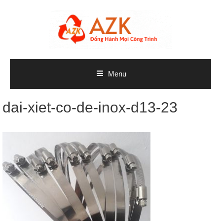
Skip
to
content
Menu
dai-xiet-co-de-inox-d13-23