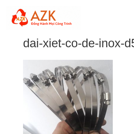
Skip
to
content
dai-xiet-co-de-inox-