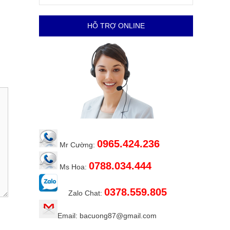
HỖ TRỢ ONLINE
0965.424.236
Mr Cường:
0788.034.444
Ms Hoa:
0378.559.805
Zalo Chat:
Email: bacuong87@gmail.com