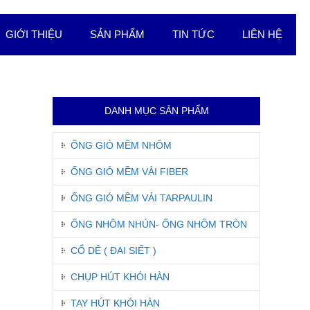
GIỚI THIỆU
SẢN PHẨM
TIN TỨC
LIÊN HỆ
DANH MỤC SẢN PHẨM
ỐNG GIÓ MỀM NHÔM
ỐNG GIÓ MỀM VẢI FIBER
ỐNG GIÓ MỀM VẢI TARPAULIN
ỐNG NHÔM NHÚN- ỐNG NHÔM TRÒN
CỔ DÊ ( ĐAI SIẾT )
CHỤP HÚT KHÓI HÀN
TAY HÚT KHÓI HÀN