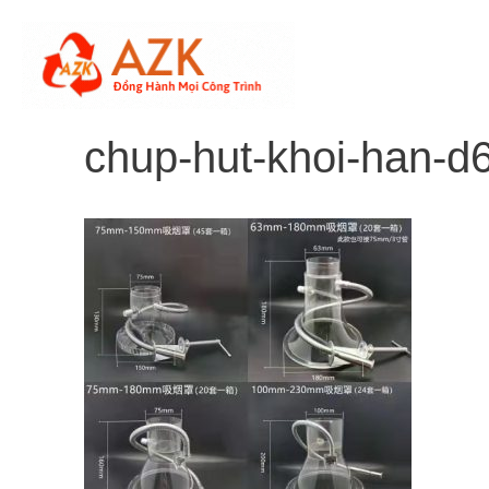
Skip
to
content
chup-hut-khoi-han-d