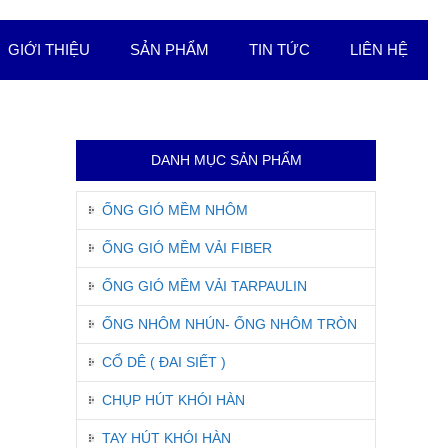
GIỚI THIỆU
SẢN PHẨM
TIN TỨC
LIÊN HỆ
DANH MỤC SẢN PHẨM
ỐNG GIÓ MỀM NHÔM
ỐNG GIÓ MỀM VẢI FIBER
ỐNG GIÓ MỀM VẢI TARPAULIN
ỐNG NHÔM NHÚN- ỐNG NHÔM TRÒN
CỔ DÊ ( ĐAI SIẾT )
CHỤP HÚT KHÓI HÀN
TAY HÚT KHÓI HÀN