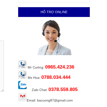
HỖ TRỢ ONLINE
0965.424.236
Mr Cường:
0788.034.444
Ms Hoa:
0378.559.805
Zalo Chat:
Email: bacuong87@gmail.com