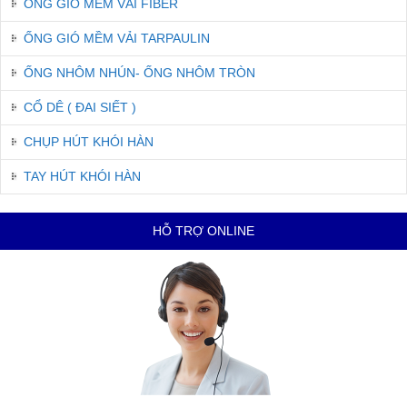
ỐNG GIÓ MỀM VẢI FIBER
ỐNG GIÓ MỀM VẢI TARPAULIN
ỐNG NHÔM NHÚN- ỐNG NHÔM TRÒN
CỔ DÊ ( ĐAI SIẾT )
CHỤP HÚT KHÓI HÀN
TAY HÚT KHÓI HÀN
HỖ TRỢ ONLINE