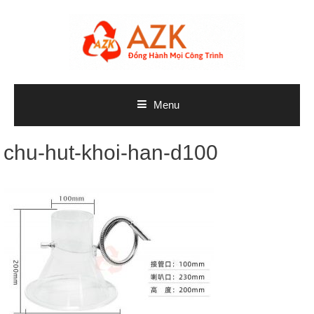
Skip
to
content
Menu
chu-hut-khoi-han-d100