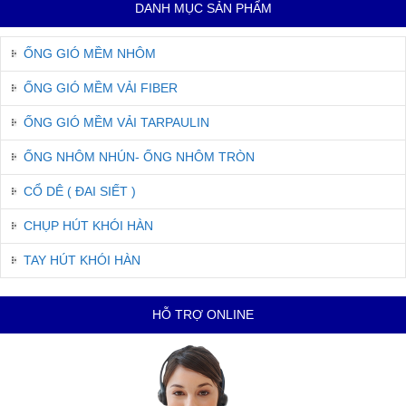
DANH MỤC SẢN PHẨM
ỐNG GIÓ MỀM NHÔM
ỐNG GIÓ MỀM VẢI FIBER
ỐNG GIÓ MỀM VẢI TARPAULIN
ỐNG NHÔM NHÚN- ỐNG NHÔM TRÒN
CỔ DÊ ( ĐAI SIẾT )
CHỤP HÚT KHÓI HÀN
TAY HÚT KHÓI HÀN
HỖ TRỢ ONLINE