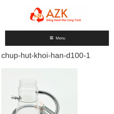
Skip
to
content
Menu
chup-hut-khoi-han-d100-1