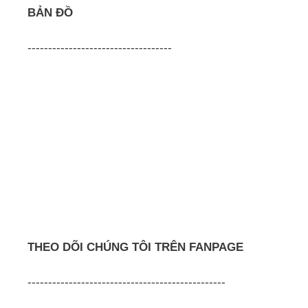
BẢN ĐỒ
-----------------------------------
THEO DÕI CHÚNG TÔI TRÊN FANPAGE
------------------------------------------------