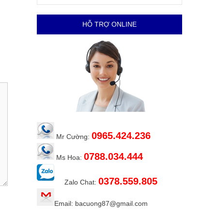
HỖ TRỢ ONLINE
0965.424.236
Mr Cường:
0788.034.444
Ms Hoa:
0378.559.805
Zalo Chat:
Email: bacuong87@gmail.com