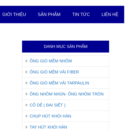
GIỚI THIỆU
SẢN PHẨM
TIN TỨC
LIÊN HỆ
DANH MỤC SẢN PHẨM
ỐNG GIÓ MỀM NHÔM
ỐNG GIÓ MỀM VẢI FIBER
ỐNG GIÓ MỀM VẢI TARPAULIN
ỐNG NHÔM NHÚN- ỐNG NHÔM TRÒN
CỔ DÊ ( ĐAI SIẾT )
CHỤP HÚT KHÓI HÀN
TAY HÚT KHÓI HÀN