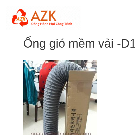
Skip
to
content
Ống gió mềm vải -D