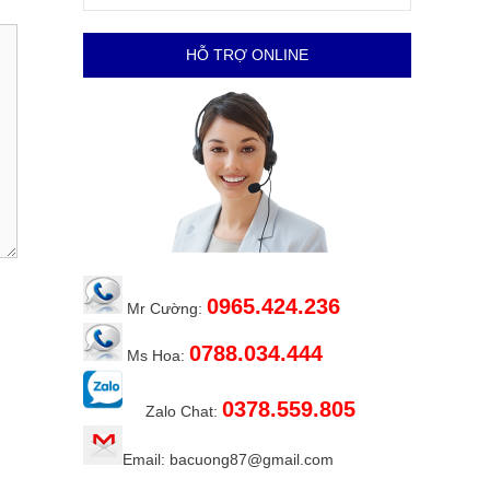
HỖ TRỢ ONLINE
0965.424.236
Mr Cường:
0788.034.444
Ms Hoa:
0378.559.805
Zalo Chat:
Email: bacuong87@gmail.com