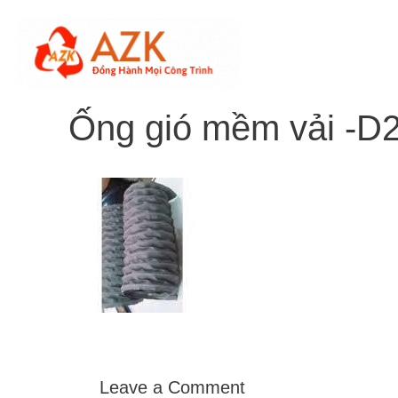
Skip
to
content
Ống gió mềm vải -D
Leave a Comment