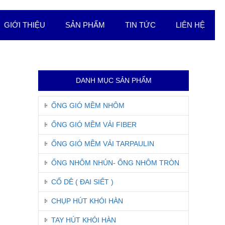
GIỚI THIỆU
SẢN PHẨM
TIN TỨC
LIÊN HỆ
DANH MỤC SẢN PHẨM
ỐNG GIÓ MỀM NHÔM
ỐNG GIÓ MỀM VẢI FIBER
ỐNG GIÓ MỀM VẢI TARPAULIN
ỐNG NHÔM NHÚN- ỐNG NHÔM TRÒN
CỔ DÊ ( ĐAI SIẾT )
CHỤP HÚT KHÓI HÀN
TAY HÚT KHÓI HÀN