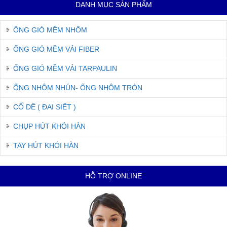
DANH MỤC SẢN PHẨM
ỐNG GIÓ MỀM NHÔM
ỐNG GIÓ MỀM VẢI FIBER
ỐNG GIÓ MỀM VẢI TARPAULIN
ỐNG NHÔM NHÚN- ỐNG NHÔM TRÒN
CỔ DÊ ( ĐAI SIẾT )
CHỤP HÚT KHÓI HÀN
TAY HÚT KHÓI HÀN
HỖ TRỢ ONLINE