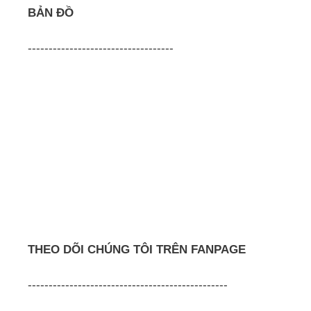
BẢN ĐỒ
-----------------------------------
THEO DÕI CHÚNG TÔI TRÊN FANPAGE
------------------------------------------------