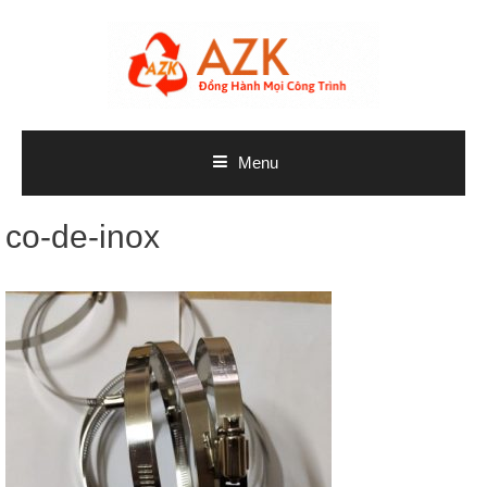
Skip
to
content
Menu
co-de-inox