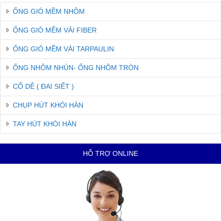
ỐNG GIÓ MỀM NHÔM
ỐNG GIÓ MỀM VẢI FIBER
ỐNG GIÓ MỀM VẢI TARPAULIN
ỐNG NHÔM NHÚN- ỐNG NHÔM TRÒN
CỔ DÊ ( ĐAI SIẾT )
CHỤP HÚT KHÓI HÀN
TAY HÚT KHÓI HÀN
HỖ TRỢ ONLINE