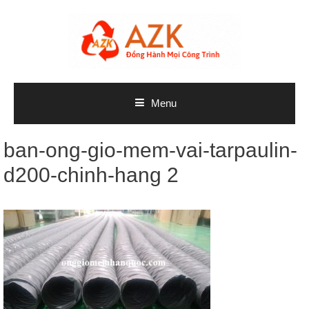
Skip
to
content
Menu
ban-ong-gio-mem-vai-tarpaulin-
d200-chinh-hang 2