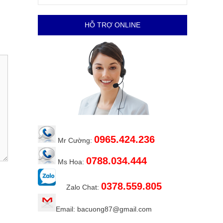
HỖ TRỢ ONLINE
0965.424.236
Mr Cường:
0788.034.444
Ms Hoa:
0378.559.805
Zalo Chat:
Email: bacuong87@gmail.com