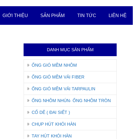
GIỚI THIỆU
SẢN PHẨM
TIN TỨC
LIÊN HỆ
DANH MỤC SẢN PHẨM
ỐNG GIÓ MỀM NHÔM
ỐNG GIÓ MỀM VẢI FIBER
ỐNG GIÓ MỀM VẢI TARPAULIN
ỐNG NHÔM NHÚN- ỐNG NHÔM TRÒN
CỔ DÊ ( ĐAI SIẾT )
CHỤP HÚT KHÓI HÀN
TAY HÚT KHÓI HÀN