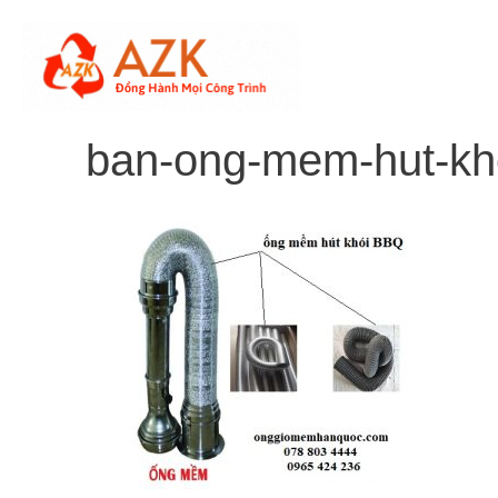
Skip
to
content
ban-ong-mem-hut-kh