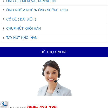
ỐNG GIÓ MỀM VẢI TARPAULIN
ỐNG NHÔM NHÚN- ỐNG NHÔM TRÒN
CỔ DÊ ( ĐAI SIẾT )
CHỤP HÚT KHÓI HÀN
TAY HÚT KHÓI HÀN
HỖ TRỢ ONLINE
0965.424.236