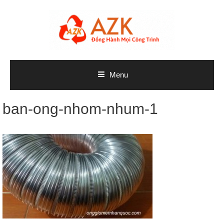
Skip
to
content
Menu
ban-ong-nhom-nhum-1