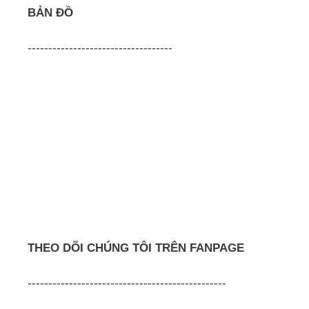
BẢN ĐỒ
-----------------------------------
THEO DÕI CHÚNG TÔI TRÊN FANPAGE
------------------------------------------------