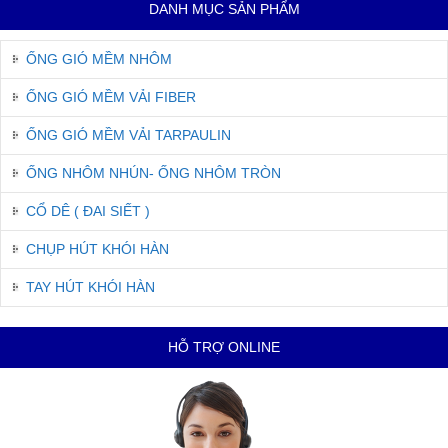
DANH MỤC SẢN PHẨM
ỐNG GIÓ MỀM NHÔM
ỐNG GIÓ MỀM VẢI FIBER
ỐNG GIÓ MỀM VẢI TARPAULIN
ỐNG NHÔM NHÚN- ỐNG NHÔM TRÒN
CỔ DÊ ( ĐAI SIẾT )
CHỤP HÚT KHÓI HÀN
TAY HÚT KHÓI HÀN
HỖ TRỢ ONLINE