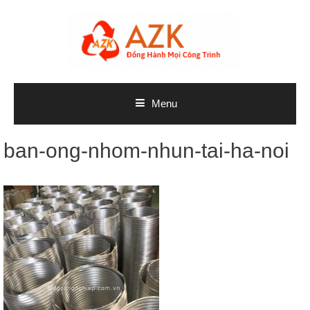
Skip
to
content
Menu
ban-ong-nhom-nhun-tai-ha-noi