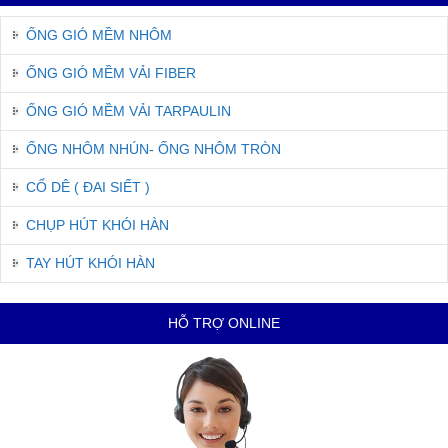
ỐNG GIÓ MỀM NHÔM
ỐNG GIÓ MỀM VẢI FIBER
ỐNG GIÓ MỀM VẢI TARPAULIN
ỐNG NHÔM NHÚN- ỐNG NHÔM TRÒN
CỔ DÊ ( ĐAI SIẾT )
CHỤP HÚT KHÓI HÀN
TAY HÚT KHÓI HÀN
HỖ TRỢ ONLINE