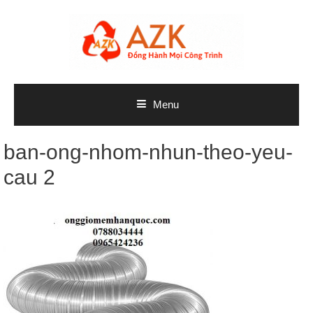
Skip
to
content
Menu
ban-ong-nhom-nhun-theo-yeu-
cau 2