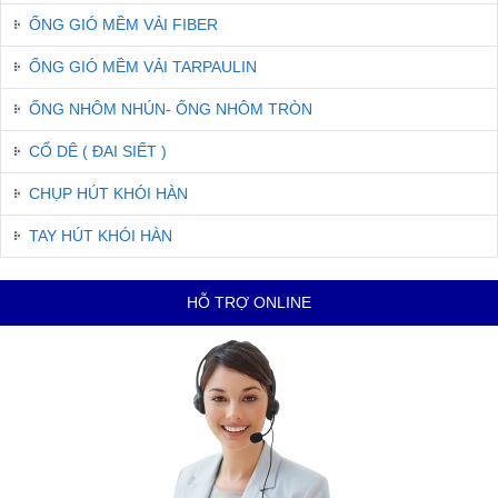
ỐNG GIÓ MỀM VẢI FIBER
ỐNG GIÓ MỀM VẢI TARPAULIN
ỐNG NHÔM NHÚN- ỐNG NHÔM TRÒN
CỔ DÊ ( ĐAI SIẾT )
CHỤP HÚT KHÓI HÀN
TAY HÚT KHÓI HÀN
HỖ TRỢ ONLINE