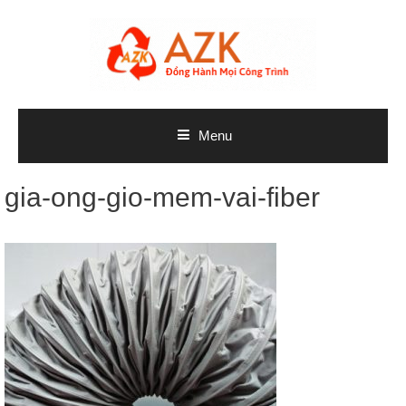
Skip
to
content
Menu
gia-ong-gio-mem-vai-fiber