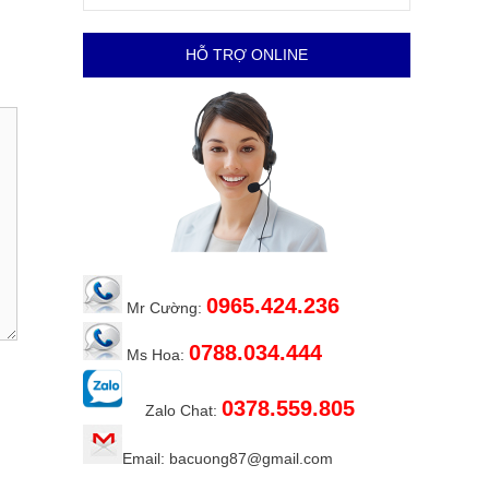
HỖ TRỢ ONLINE
0965.424.236
Mr Cường:
0788.034.444
Ms Hoa:
0378.559.805
Zalo Chat:
Email: bacuong87@gmail.com