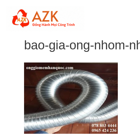
Skip
to
content
bao-gia-ong-nhom-nh