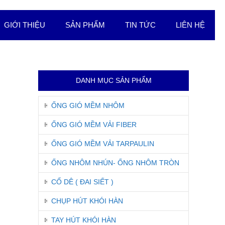
GIỚI THIỆU
SẢN PHẨM
TIN TỨC
LIÊN HỆ
DANH MỤC SẢN PHẨM
ỐNG GIÓ MỀM NHÔM
ỐNG GIÓ MỀM VẢI FIBER
ỐNG GIÓ MỀM VẢI TARPAULIN
ỐNG NHÔM NHÚN- ỐNG NHÔM TRÒN
CỔ DÊ ( ĐAI SIẾT )
CHỤP HÚT KHÓI HÀN
TAY HÚT KHÓI HÀN