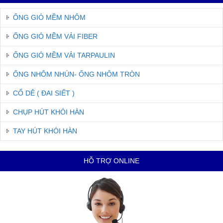
ỐNG GIÓ MỀM NHÔM
ỐNG GIÓ MỀM VẢI FIBER
ỐNG GIÓ MỀM VẢI TARPAULIN
ỐNG NHÔM NHÚN- ỐNG NHÔM TRÒN
CỔ DÊ ( ĐAI SIẾT )
CHỤP HÚT KHÓI HÀN
TAY HÚT KHÓI HÀN
HỖ TRỢ ONLINE