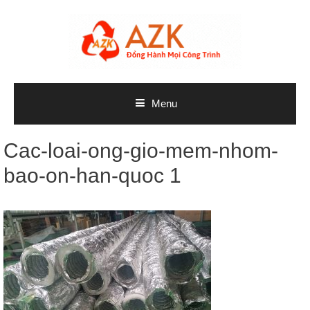
Skip
to
content
Menu
Cac-loai-ong-gio-mem-nhom-
bao-on-han-quoc 1