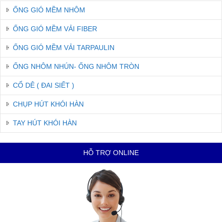
ỐNG GIÓ MỀM NHÔM
ỐNG GIÓ MỀM VẢI FIBER
ỐNG GIÓ MỀM VẢI TARPAULIN
ỐNG NHÔM NHÚN- ỐNG NHÔM TRÒN
CỔ DÊ ( ĐAI SIẾT )
CHỤP HÚT KHÓI HÀN
TAY HÚT KHÓI HÀN
HỖ TRỢ ONLINE