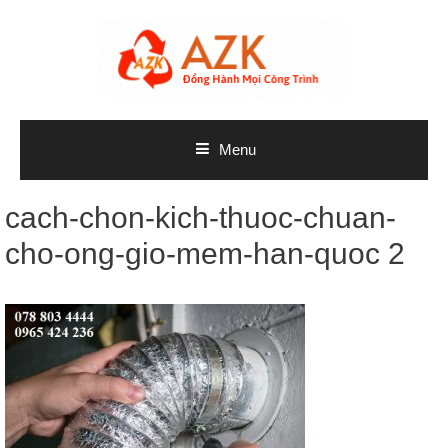
Skip
to
content
Menu
cach-chon-kich-thuoc-chuan-
cho-ong-gio-mem-han-quoc 2