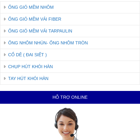
ỐNG GIÓ MỀM NHÔM
ỐNG GIÓ MỀM VẢI FIBER
ỐNG GIÓ MỀM VẢI TARPAULIN
ỐNG NHÔM NHÚN- ỐNG NHÔM TRÒN
CỔ DÊ ( ĐAI SIẾT )
CHỤP HÚT KHÓI HÀN
TAY HÚT KHÓI HÀN
HỖ TRỢ ONLINE