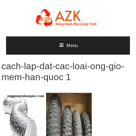
Skip
to
content
Menu
cach-lap-dat-cac-loai-ong-gio-
mem-han-quoc 1