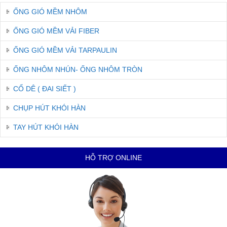
ỐNG GIÓ MỀM NHÔM
ỐNG GIÓ MỀM VẢI FIBER
ỐNG GIÓ MỀM VẢI TARPAULIN
ỐNG NHÔM NHÚN- ỐNG NHÔM TRÒN
CỔ DÊ ( ĐAI SIẾT )
CHỤP HÚT KHÓI HÀN
TAY HÚT KHÓI HÀN
HỖ TRỢ ONLINE