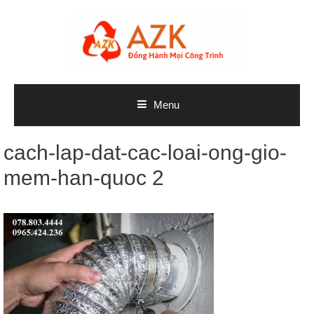
Skip
to
content
Menu
cach-lap-dat-cac-loai-ong-gio-
mem-han-quoc 2