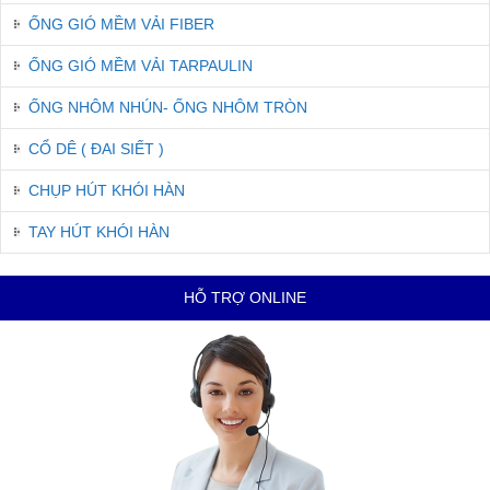
ỐNG GIÓ MỀM VẢI FIBER
ỐNG GIÓ MỀM VẢI TARPAULIN
ỐNG NHÔM NHÚN- ỐNG NHÔM TRÒN
CỔ DÊ ( ĐAI SIẾT )
CHỤP HÚT KHÓI HÀN
TAY HÚT KHÓI HÀN
HỖ TRỢ ONLINE