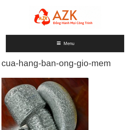
Skip
to
content
Menu
cua-hang-ban-ong-gio-mem