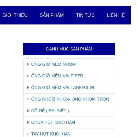
GIỚI THIỆU
SẢN PHẨM
TIN TỨC
LIÊN HỆ
DANH MỤC SẢN PHẨM
ỐNG GIÓ MỀM NHÔM
ỐNG GIÓ MỀM VẢI FIBER
ỐNG GIÓ MỀM VẢI TARPAULIN
ỐNG NHÔM NHÚN- ỐNG NHÔM TRÒN
CỔ DÊ ( ĐAI SIẾT )
CHỤP HÚT KHÓI HÀN
TAY HÚT KHÓI HÀN