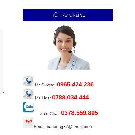
HỖ TRỢ ONLINE
0965.424.236
Mr Cường:
0788.034.444
Ms Hoa:
0378.559.805
Zalo Chat:
Email: bacuong87@gmail.com