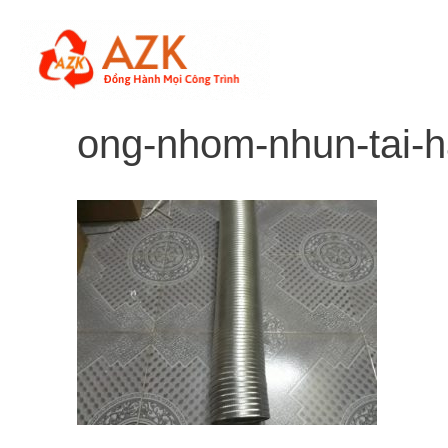
Skip
to
content
ong-nhom-nhun-tai-h