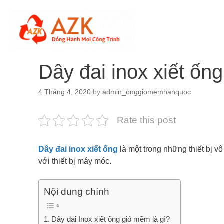
Skip
to
content
Dây đai inox xiết ốn
4 Tháng 4, 2020
by
admin_onggiomemhanquoc
Rate this post
Dây đai inox xiết ống
là một trong những thiết bị v
với thiết bị máy móc.
Nội dung chính
Dây đai Inox xiết ống gió mềm là gì?