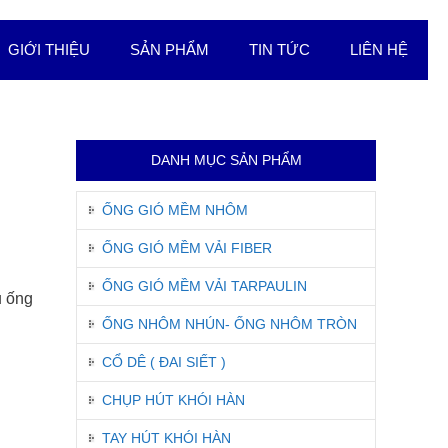
GIỚI THIỆU
SẢN PHẨM
TIN TỨC
LIÊN HỆ
DANH MỤC SẢN PHẨM
ỐNG GIÓ MỀM NHÔM
ỐNG GIÓ MỀM VẢI FIBER
ỐNG GIÓ MỀM VẢI TARPAULIN
u ống
ỐNG NHÔM NHÚN- ỐNG NHÔM TRÒN
CỔ DÊ ( ĐAI SIẾT )
CHỤP HÚT KHÓI HÀN
TAY HÚT KHÓI HÀN