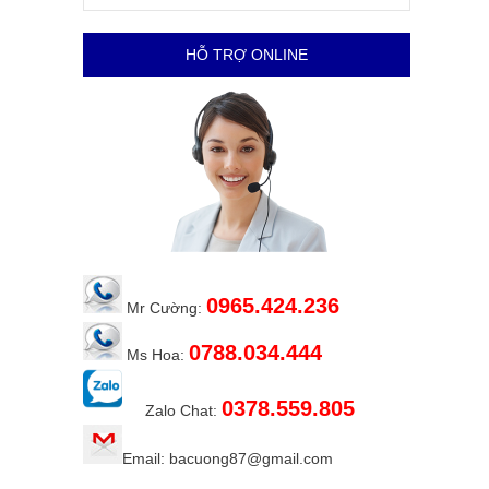
HỖ TRỢ ONLINE
0965.424.236
Mr Cường:
0788.034.444
Ms Hoa:
0378.559.805
Zalo Chat:
Email: bacuong87@gmail.com