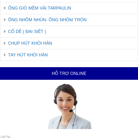
ỐNG GIÓ MỀM VẢI TARPAULIN
ỐNG NHÔM NHÚN- ỐNG NHÔM TRÒN
CỔ DÊ ( ĐAI SIẾT )
CHỤP HÚT KHÓI HÀN
TAY HÚT KHÓI HÀN
HỖ TRỢ ONLINE