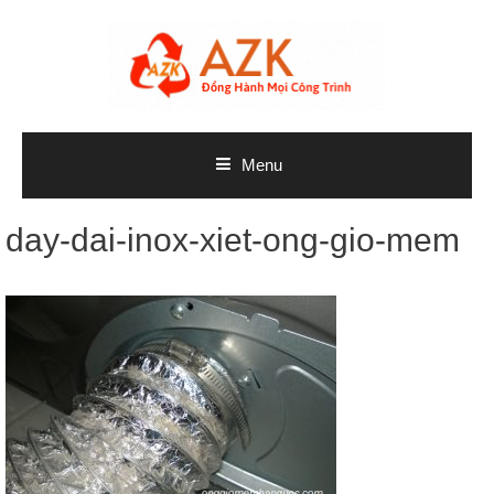
Skip
to
content
Menu
day-dai-inox-xiet-ong-gio-mem