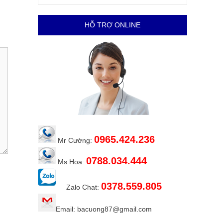
HỖ TRỢ ONLINE
0965.424.236
Mr Cường:
0788.034.444
Ms Hoa:
0378.559.805
Zalo Chat:
Email: bacuong87@gmail.com