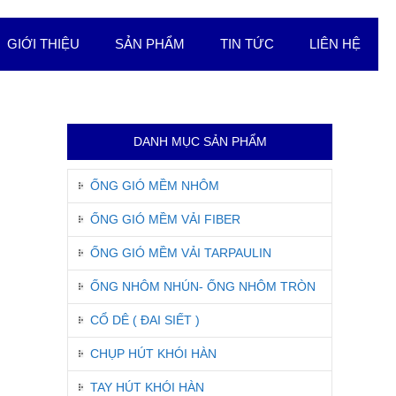
GIỚI THIỆU
SẢN PHẨM
TIN TỨC
LIÊN HỆ
DANH MỤC SẢN PHẨM
ỐNG GIÓ MỀM NHÔM
ỐNG GIÓ MỀM VẢI FIBER
ỐNG GIÓ MỀM VẢI TARPAULIN
ỐNG NHÔM NHÚN- ỐNG NHÔM TRÒN
CỔ DÊ ( ĐAI SIẾT )
CHỤP HÚT KHÓI HÀN
TAY HÚT KHÓI HÀN