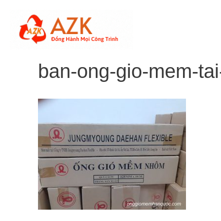
Skip
to
content
ban-ong-gio-mem-tai