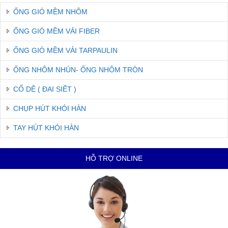
ỐNG GIÓ MỀM NHÔM
ỐNG GIÓ MỀM VẢI FIBER
ỐNG GIÓ MỀM VẢI TARPAULIN
ỐNG NHÔM NHÚN- ỐNG NHÔM TRÒN
CỔ DÊ ( ĐAI SIẾT )
CHỤP HÚT KHÓI HÀN
TAY HÚT KHÓI HÀN
HỖ TRỢ ONLINE