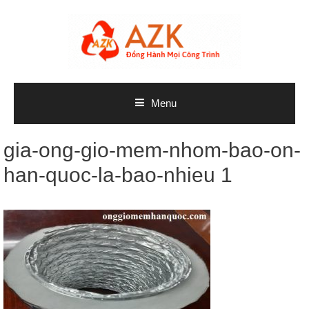
Skip
to
content
Menu
gia-ong-gio-mem-nhom-bao-on-
han-quoc-la-bao-nhieu 1