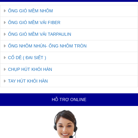
ỐNG GIÓ MỀM NHÔM
ỐNG GIÓ MỀM VẢI FIBER
ỐNG GIÓ MỀM VẢI TARPAULIN
ỐNG NHÔM NHÚN- ỐNG NHÔM TRÒN
CỔ DÊ ( ĐAI SIẾT )
CHỤP HÚT KHÓI HÀN
TAY HÚT KHÓI HÀN
HỖ TRỢ ONLINE