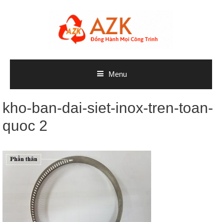
Skip
to
content
Menu
kho-ban-dai-siet-inox-tren-toan-
quoc 2