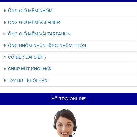
ỐNG GIÓ MỀM NHÔM
ỐNG GIÓ MỀM VẢI FIBER
ỐNG GIÓ MỀM VẢI TARPAULIN
ỐNG NHÔM NHÚN- ỐNG NHÔM TRÒN
CỔ DÊ ( ĐAI SIẾT )
CHỤP HÚT KHÓI HÀN
TAY HÚT KHÓI HÀN
HỖ TRỢ ONLINE