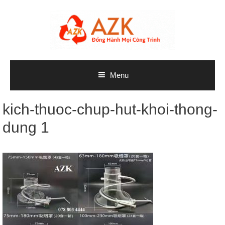
Skip
to
content
Menu
kich-thuoc-chup-hut-khoi-thong-
dung 1